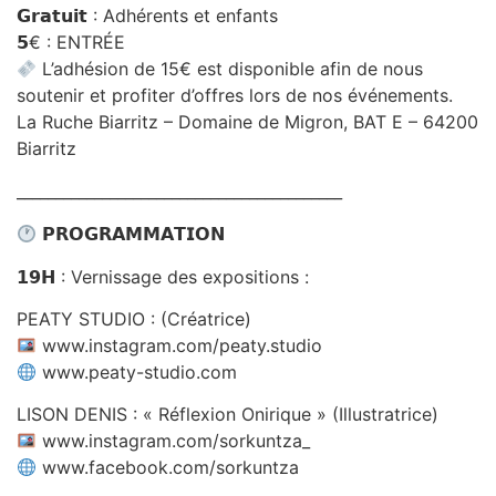
𝗚𝗿𝗮𝘁𝘂𝗶𝘁 : Adhérents et enfants
𝟱€ : ENTRÉE
L’adhésion de 15€ est disponible afin de nous
soutenir et profiter d’offres lors de nos événements.
La Ruche Biarritz – Domaine de Migron, BAT E – 64200
Biarritz
__________________________________________
𝗣𝗥𝗢𝗚𝗥𝗔𝗠𝗠𝗔𝗧𝗜𝗢𝗡
𝟭𝟵𝗛 : Vernissage des expositions :
PEATY STUDIO : (Créatrice)
www.instagram.com/peaty.studio
www.peaty-studio.com
LISON DENIS : « Réflexion Onirique » (Illustratrice)
www.instagram.com/sorkuntza_
www.facebook.com/sorkuntza