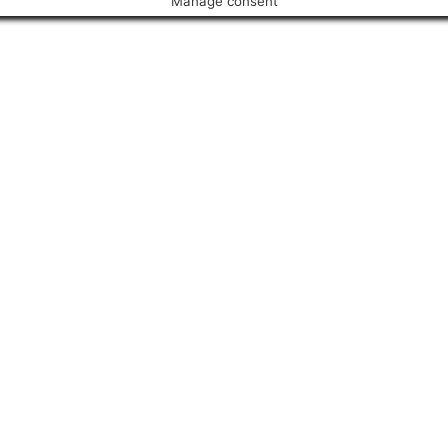
Manage consent