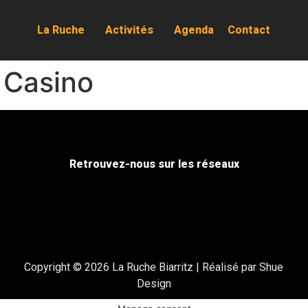
La Ruche
Activités
Agenda
Contact
 Casino
Retrouvez-nous sur les réseaux
Copyright © 2026 La Ruche Biarritz | Réalisé par Shue
Design