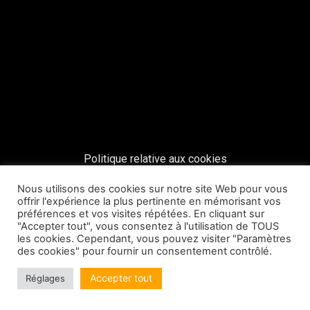
Politique relative aux cookies
Copyright © 2026 La Ruche Biarritz | Réalisé par Shue
Nous utilisons des cookies sur notre site Web pour vous
offrir l'expérience la plus pertinente en mémorisant vos
Design
préférences et vos visites répétées. En cliquant sur
"Accepter tout", vous consentez à l'utilisation de TOUS
les cookies. Cependant, vous pouvez visiter "Paramètres
des cookies" pour fournir un consentement contrôlé.
Accepter tout
Réglages